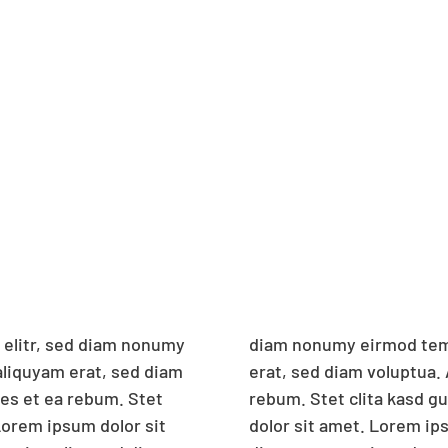
 elitr, sed diam nonumy
 dolore magna aliquyam
aliquyam erat, sed diam
justo duo dolores et ea
res et ea rebum. Stet
nctus est Lorem ipsum
Lorem ipsum dolor sit
 sadipscing elitr, sed