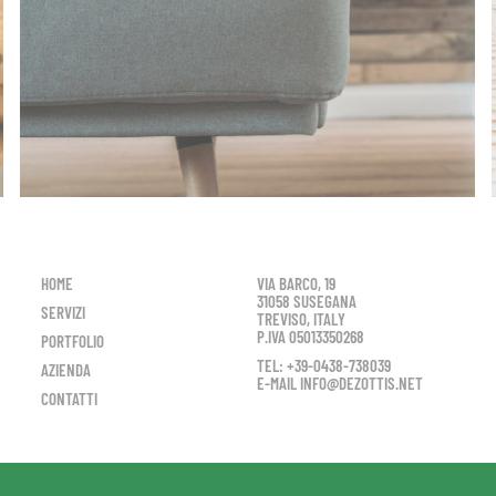
HOME
VIA BARCO, 19
31058 SUSEGANA
SERVIZI
TREVISO, ITALY
P.IVA 05013350268
PORTFOLIO
TEL: +39-0438-738039
AZIENDA
E-MAIL INFO@DEZOTTIS.NET
CONTATTI