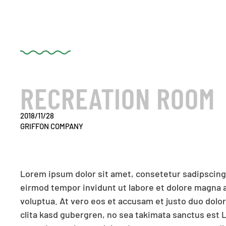
RECREATION ROOM
2018/11/28
GRIFFON COMPANY
Lorem ipsum dolor sit amet, consetetur sadipscing
diam nonumy eirmod tempor invidunt ut labore et
eirmod tempor invidunt ut labore et dolore magna 
erat, sed diam voluptua. At vero eos et accusam et 
voluptua. At vero eos et accusam et justo duo dolo
rebum. Stet clita kasd gubergren, no sea takimata sa
clita kasd gubergren, no sea takimata sanctus est 
dolor sit amet. Lorem ipsum dolor sit amet, consetetur