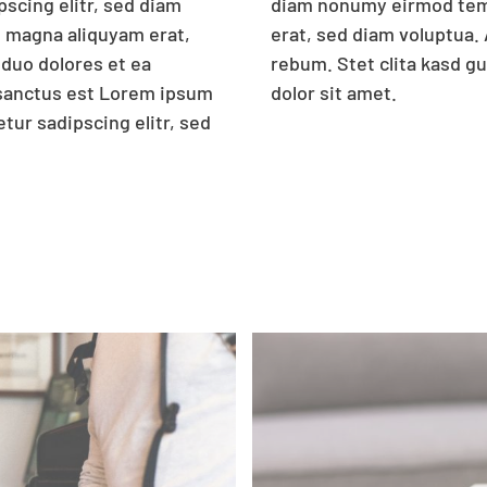
scing elitr, sed diam
dolore magna aliquyam
e magna aliquyam erat,
justo duo dolores et ea
 duo dolores et ea
tus est Lorem ipsum
 sanctus est Lorem ipsum
dolor sit amet.
tur sadipscing elitr, sed