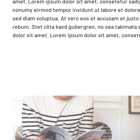
amet. Lorem ipsum dolor sit amet, consetetur sadip
diam nonumy eirmod tempor invidunt ut labore et 
nonumy eirmod tempor invidunt ut labore et dolor
erat, sed diam voluptua. At vero eos et accusam et 
sed diam voluptua. At vero eos et accusam et justo
rebum. Stet clita kasd gubergren, no sea takimata sanc
rebum. Stet clita kasd gubergren, no sea takimata
dolor sit amet. Lorem ipsum dolor sit amet, consete