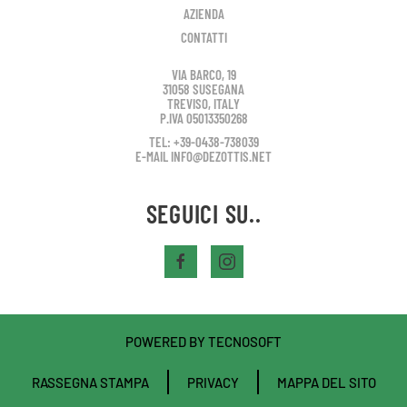
AZIENDA
CONTATTI
VIA BARCO, 19
31058 SUSEGANA
TREVISO, ITALY
P.IVA 05013350268
TEL: +39-0438-738039
E-MAIL INFO@DEZOTTIS.NET
SEGUICI SU..
POWERED BY
TECNOSOFT
RASSEGNA STAMPA
PRIVACY
MAPPA DEL SITO