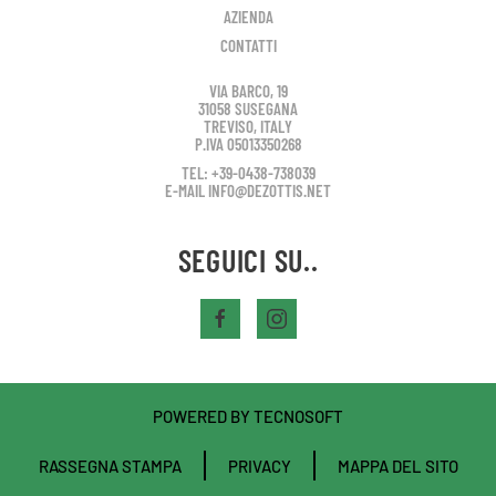
AZIENDA
CONTATTI
VIA BARCO, 19
31058 SUSEGANA
TREVISO, ITALY
P.IVA 05013350268
TEL: +39-0438-738039
E-MAIL INFO@DEZOTTIS.NET
SEGUICI SU..
POWERED BY
TECNOSOFT
RASSEGNA STAMPA
PRIVACY
MAPPA DEL SITO