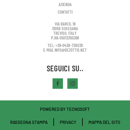
AZIENDA
CONTATTI
VIA BARCO, 19
31058 SUSEGANA
TREVISO, ITALY
P.IVA 05013350268
TEL: +39-0438-738039
E-MAIL INFO@DEZOTTIS.NET
SEGUICI SU..
POWERED BY
TECNOSOFT
RASSEGNA STAMPA
PRIVACY
MAPPA DEL SITO