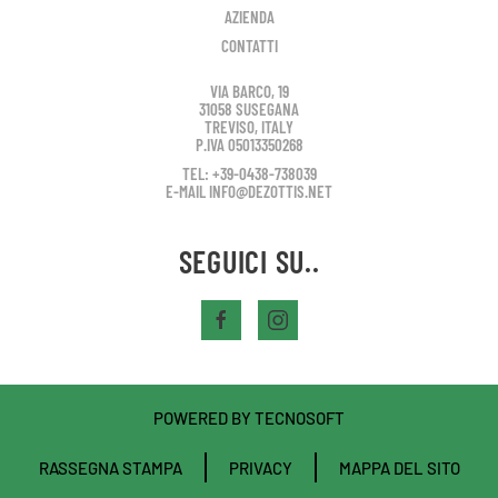
AZIENDA
CONTATTI
VIA BARCO, 19
31058 SUSEGANA
TREVISO, ITALY
P.IVA 05013350268
TEL: +39-0438-738039
E-MAIL INFO@DEZOTTIS.NET
SEGUICI SU..
POWERED BY
TECNOSOFT
RASSEGNA STAMPA
PRIVACY
MAPPA DEL SITO